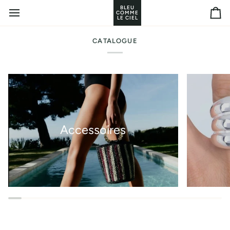
Passer
BLEU
COMME
au
Pan
LE CIEL
contenu
CATALOGUE
Accessoires