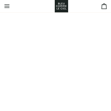
Passer
BLEU
COMME
au
Pan
LE CIEL
contenu