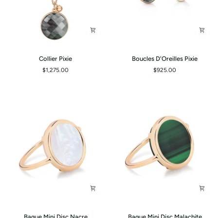
Collier
Boucles
Collier Pixie
Boucles D'Oreilles Pixie
Pixie
D'Oreilles
$1,275.00
$925.00
Pixie
Bague
Bague
Bague Mini Disc Nacre
Bague Mini Disc Malachite