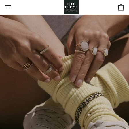
Passer
BLEU
COMME
au
Pan
LE CIEL
contenu