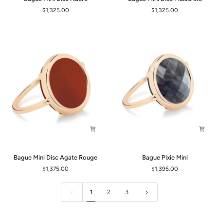
Mini
Mini
$1,325.00
$1,325.00
Disc
Disc
Nacre
Malachite
Bague
Bague
Bague Mini Disc Agate Rouge
Bague Pixie Mini
Mini
Pixie
$1,375.00
$1,395.00
Disc
Mini
Agate
Rouge
1
2
3