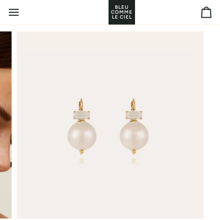
Passer
BLEU
COMME
au
Pan
LE CIEL
contenu